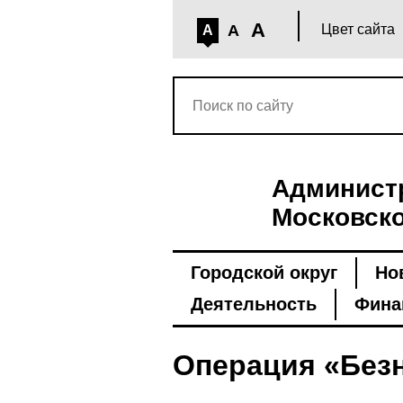
A
A
Цвет сайта
A
Администр
Московско
Городской округ
Но
Деятельность
Фина
Операция «Без