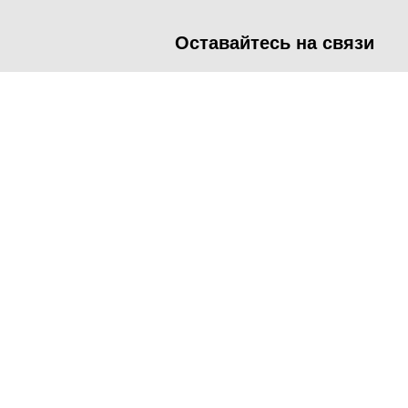
Оставайтесь на связи
<
Во время посещения сайта Администрация Наро-Фоминског
метрических программ.
Подробнее
.
Принять
Manage consent
Close
Privacy Overview