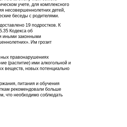
ческом учете, для комплексного
я несовершеннолетних детей,
ские беседы с родителями.
оставлено 19 подростков. К
5.35 Кодекса об
и иными законными
еннолетних». Им грозит
тивных правонарушениях
ие (распитие) ими алкогольной и
ых веществ, новых потенциально
ржания, питания и обучения
осткам рекомендовали больше
ом, что необходимо соблюдать