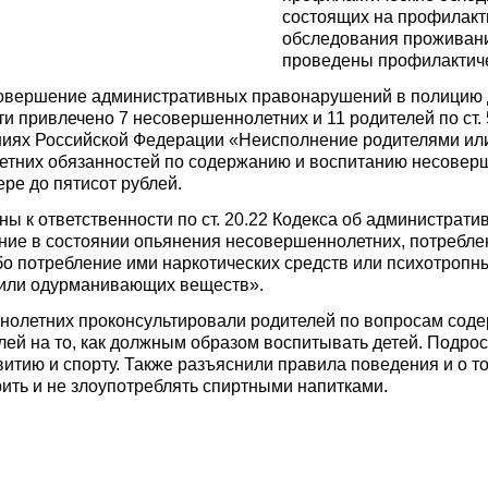
состоящих на профилакти
обследования проживани
проведены профилактиче
совершение административных правонарушений в полицию д
и привлечено 7 несовершеннолетних и 11 родителей по ст. 
иях Российской Федерации «Неисполнение родителями ил
тних обязанностей по содержанию и воспитанию несоверш
ре до пятисот рублей.
ены к ответственности по ст. 20.22 Кодекса об администра
ие в состоянии опьянения несовершеннолетних, потреблен
о потребление ими наркотических средств или психотропн
 или одурманивающих веществ».
нолетних проконсультировали родителей по вопросам соде
лей на то, как должным образом воспитывать детей. Подр
витию и спорту. Также разъяснили правила поведения и о т
рить и не злоупотреблять спиртными напитками.