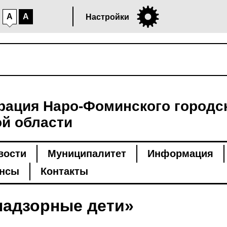
A
A
Настройки
ация Наро-Фоминского городск
й области
вости
Муниципалитет
Информация
нсы
Контакты
надзорные дети»