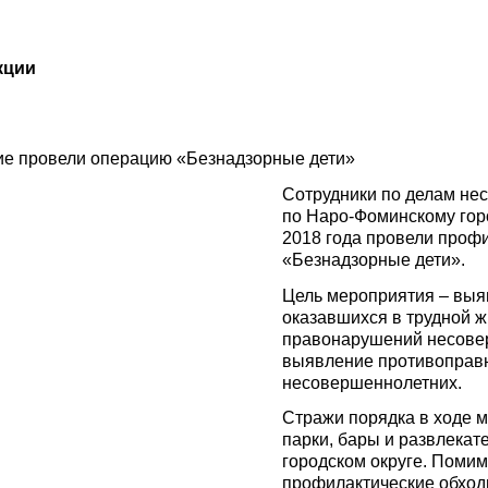
кции
кие провели операцию «Безнадзорные дети»
Сотрудники по делам н
по Наро-Фоминскому горо
2018 года провели проф
«Безнадзорные дети».
Цель мероприятия – выя
оказавшихся в трудной 
правонарушений несовер
выявление противоправ
несовершеннолетних.
Стражи порядка в ходе 
парки, бары и развлека
городском округе. Поми
профилактические обход