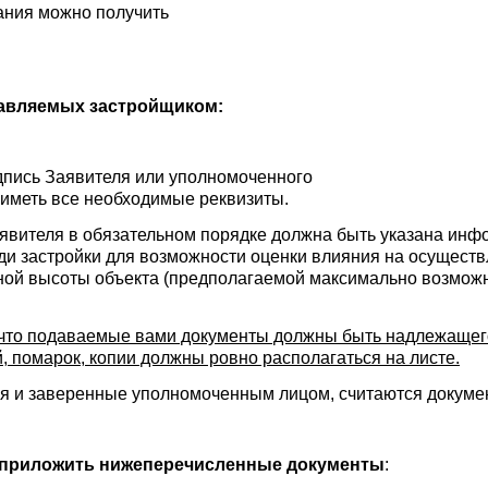
ания можно получить
тавляемых застройщиком:
пись Заявителя или уполномоченного
 иметь все необходимые реквизиты.
вителя в обязательном порядке должна быть указана инф
и застройки для возможности оценки влияния на осуществ
ьной высоты объекта (предполагаемой максимально возмож
что подаваемые вами документы должны быть надлежащего
, помарок, копии должны ровно располагаться на листе.
 и заверенные уполномоченным лицом, считаются докумен
 приложить нижеперечисленные документы
: