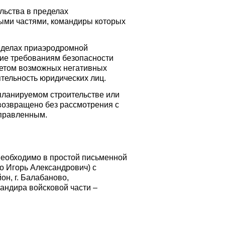
льства в пределах
ыми частями, командиры которых
ределах приаэродромной
вие требованиям безопасности
учетом возможных негативных
тельность юридических лиц.
 планируемом строительстве или
возвращено без рассмотрения с
аправленным.
необходимо в простой письменной
 Игорь Александрович) с
н, г. Балабаново,
мандира войсковой части –