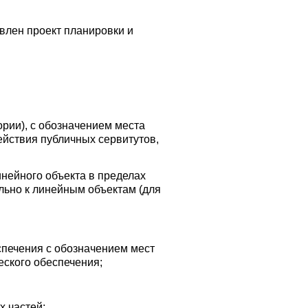
влен проект планировки и
ории), с обозначением места
ействия публичных сервитутов,
нейного объекта в пределах
льно к линейным объектам (для
спечения с обозначением мест
еского обеспечения;
х частей;