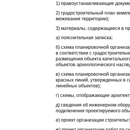
1) правоустанавливающие докуме
2) градостроительный план земел
межевания территории);
3) материалы, содержащиеся в пр
а) пояснительная записка;
б) схема планировочной организа
в соответствии с градостроитель
размещения объекта капитального 
объектов археологического насле
в) схема планировочной организа
красных линий, утвержденных в с
линейных объектов);
г) схемы, отображающие архитек
д) сведения об инженерном обору
подключения проектируемого объе
е) проект организации строительс
ж) проект организации работ по с