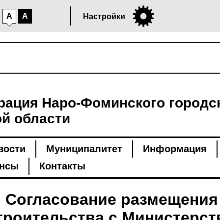
A
A
Настройки
ация Наро-Фоминского городск
й области
вости
Муниципалитет
Информация
нсы
Контакты
 Согласование размещения
строительства с Министерс