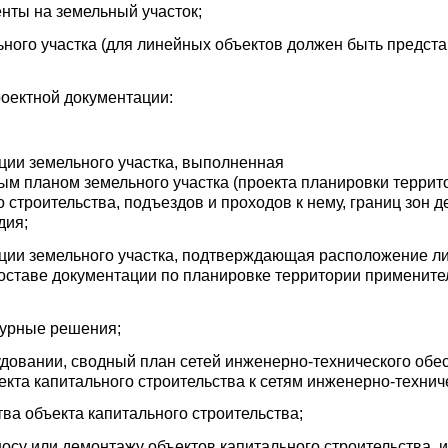
нты на земельный участок;
ьного участка (для линейных объектов должен быть предста
оектной документации:
ции земельного участка, выполненная
ным планом земельного участка (проекта планировки террит
строительства, подъездов и проходов к нему, границ зон д
дия;
ции земельного участка, подтверждающая расположение ли
оставе документации по планировке территории примените
турные решения;
довании, сводный план сетей инженерно-технического обе
кта капитального строительства к сетям инженерно-технич
тва объекта капитального строительства;
носу или демонтажу объектов капитального строительства, и