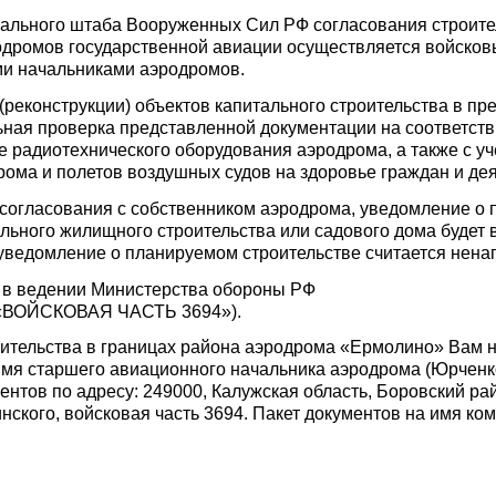
рального штаба Вооруженных Сил РФ согласования строите
дромов государственной авиации осуществляется войсков
и начальниками аэродромов.
(реконструкции) объектов капитального строительства в п
ьная проверка представленной документации на соответст
е радиотехнического оборудования аэродрома, а также с 
ома и полетов воздушных судов на здоровье граждан и дея
 согласования с собственником аэродрома, уведомление о
льного жилищного строительства или садового дома будет 
е уведомление о планируемом строительстве считается нен
 в ведении Министерства обороны РФ
 «ВОЙСКОВАЯ ЧАСТЬ 3694»).
оительства в границах района аэродрома «Ермолино» Вам 
мя старшего авиационного начальника аэродрома (Юрченко
тов по адресу: 249000, Калужская область, Боровский райо
нского, войсковая часть 3694. Пакет документов на имя ко