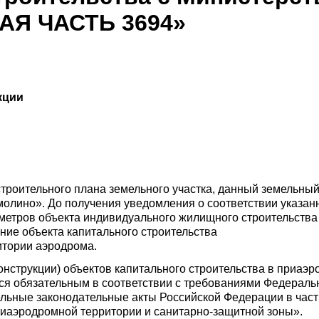
АЯ ЧАСТЬ 3694»
кции
остроительного плана земельного участка, данный земельны
олино». До получения уведомления о соответствии указан
метров объекта индивидуального жилищного строительства
ие объекта капитального строительства
итории аэродрома.
онструкции) объектов капитального строительства в приаэ
я обязательным в соответствии с требованиями Федерально
ельные законодательные акты Российской Федерации в час
риаэродромной территории и санитарно-защитной зоны».