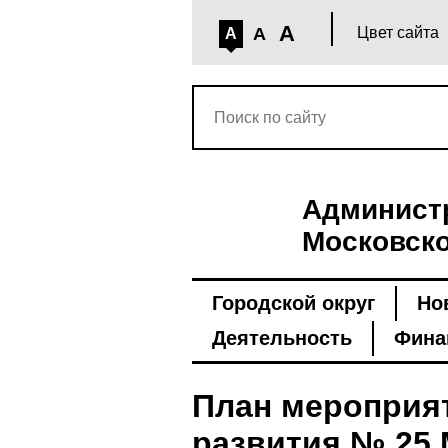
A
A
Цвет сайта
A
Администр
Московско
Городской округ
Но
Деятельность
Фина
План мероприя
развития № 25 