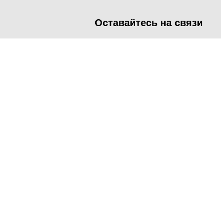
Оставайтесь на связи
<
Во время посещения сайта Администрация Наро-Фоминског
метрических программ.
Подробнее
.
Принять
Manage consent
Close
Privacy Overview