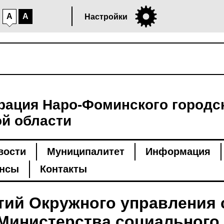
A
A
Настройки
ация Наро-Фоминского городск
й области
вости
Муниципалитет
Информация
нсы
Контакты
тий Окружного управления 
Министерства социального