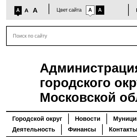
A
A
Цвет сайта
A
A
A
Администраци
городского окр
Московской об
Городской округ
Новости
Муници
Деятельность
Финансы
Контакт