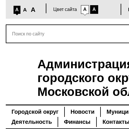
A
A
Цвет сайта
A
A
A
Администраци
городского окр
Московской об
Городской округ
Новости
Муници
Деятельность
Финансы
Контакт