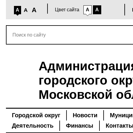
A
A
Цвет сайта
A
A
A
Администраци
городского окр
Московской об
Городской округ
Новости
Муници
Деятельность
Финансы
Контакт