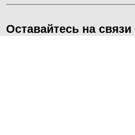
Оставайтесь на связи
<
Во время посещения сайт
Фоминского городского ок
что мы обрабатываем ваш