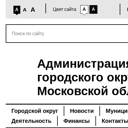
A
A
Цвет сайта
A
A
A
Администраци
городского окр
Московской об
Городской округ
Новости
Муници
Деятельность
Финансы
Контакт