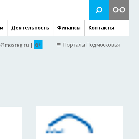
ги
Деятельность
Финансы
Контакты
6+
Порталы Подмосковья
nf@mosreg.ru |