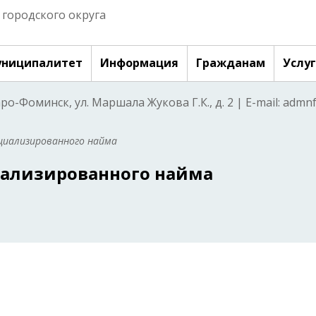
городского округа
ниципалитет
Информация
Гражданам
Услу
аро-Фоминск, ул. Маршала Жукова Г.К., д. 2 | E-mail: adm
ециализированного найма
иализированного найма