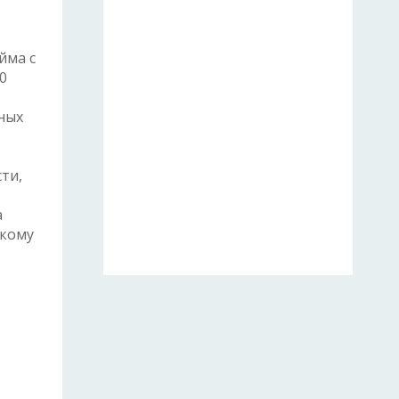
йма с
0
ных
ти,
а
скому