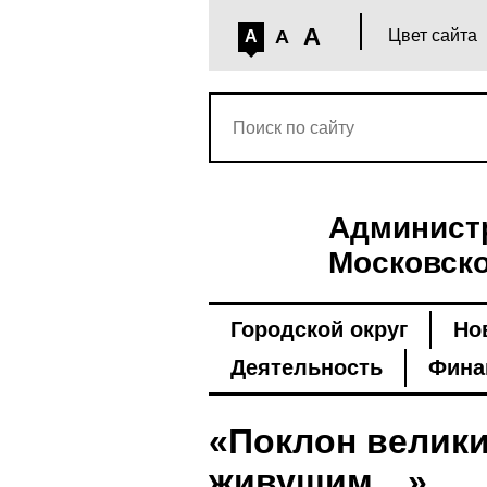
A
A
Цвет сайта
A
Администр
Московско
Городской округ
Но
Деятельность
Фина
«Поклон велики
живущим…»