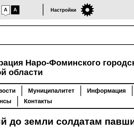
A
A
Настройки
ация Наро-Фоминского городск
й области
вости
Муниципалитет
Информация
нсы
Контакты
й до земли солдатам павш