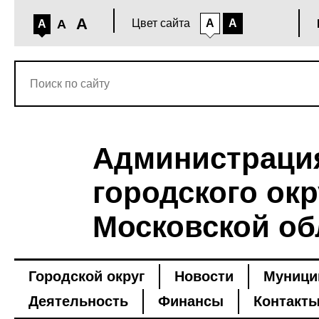
A
A
Цвет сайта
A
A
A
Администраци
городского окр
Московской об
Городской округ
Новости
Муници
Деятельность
Финансы
Контакт