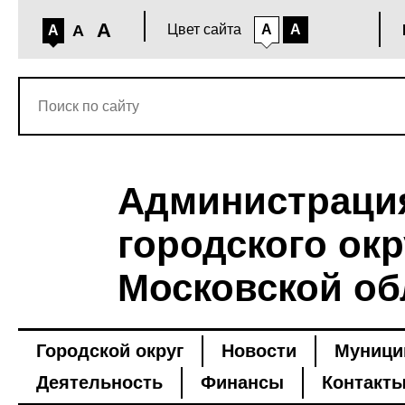
A
A
Цвет сайта
A
A
A
Администраци
городского окр
Московской об
Городской округ
Новости
Муници
Деятельность
Финансы
Контакт