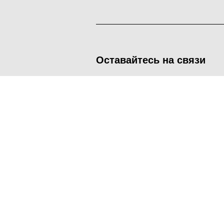
Оставайтесь на связи
<
Во время посещения сайта Администрация Наро-Фоминског
метрических программ.
Подробнее
.
Принять
Manage consent