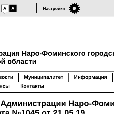
A
A
Настройки
ация Наро-Фоминского городск
й области
вости
Муниципалитет
Информация
нсы
Контакты
 Администрации Наро-Фоми
га №1045 от 21.05.19