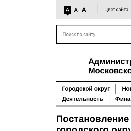
A
A
Цвет сайта
A
Администр
Московско
Городской округ
Но
Деятельность
Фина
Постановление
городского окру