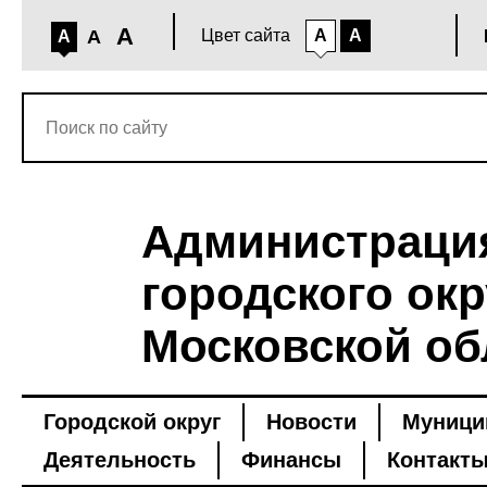
A
A
Цвет сайта
A
A
A
Администраци
городского окр
Московской об
Городской округ
Новости
Муници
Деятельность
Финансы
Контакт