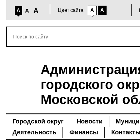
A
A
Цвет сайта
A
A
A
Администраци
городского окр
Московской об
Городской округ
Новости
Муници
Деятельность
Финансы
Контакт