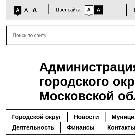
A
A
Цвет сайта
A
A
A
Администраци
городского окр
Московской об
Городской округ
Новости
Муници
Деятельность
Финансы
Контакт