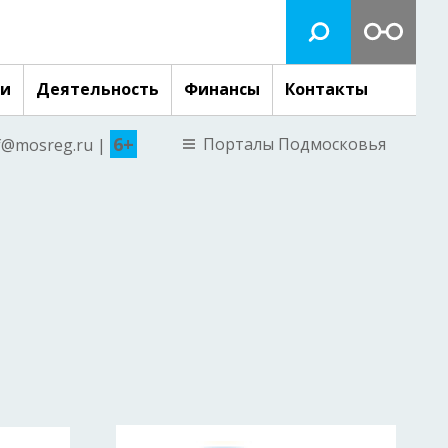
ги
Деятельность
Финансы
Контакты
6+
Порталы Подмосковья
nf@mosreg.ru |