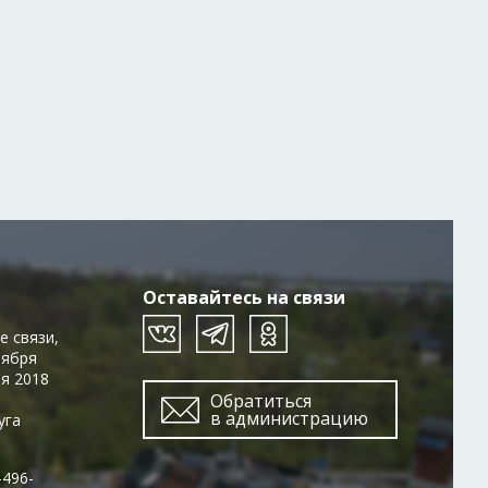
Оставайтесь на связи
е связи,
тября
ря 2018
Обратиться
в администрацию
уга
-496-