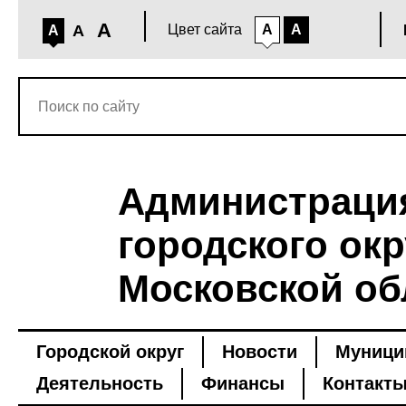
A
A
Цвет сайта
A
A
A
Администраци
городского окр
Московской об
Городской округ
Новости
Муници
Деятельность
Финансы
Контакт