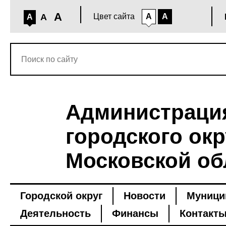
A
A
Цвет сайта
A
A
A
Администраци
городского окр
Московской об
Городской округ
Новости
Муници
Деятельность
Финансы
Контакт