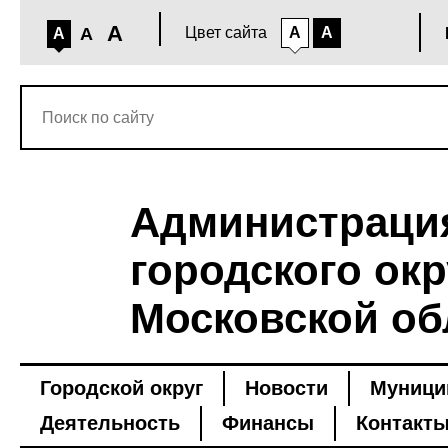
A
A
Цвет сайта
A
A
A
Администраци
городского окр
Московской об
Городской округ
Новости
Муници
Деятельность
Финансы
Контакт