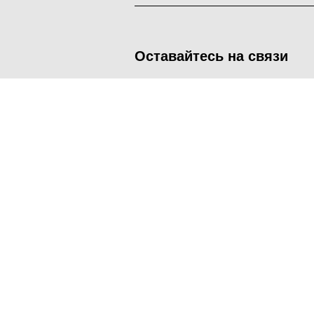
Оставайтесь на связи
<
Во время посещения сайта Администрация Наро-Фоминског
метрических программ.
Подробнее
.
Принять
Manage consent