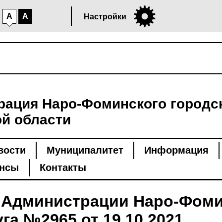
A
A
Настройки
ация Наро-Фоминского городск
й области
вости
Муниципалитет
Информация
нсы
Контакты
 Администрации Наро-Фоми
га №2965 от 19.10.2021