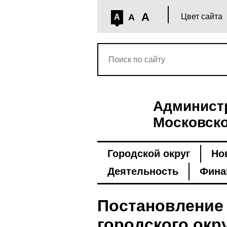
A
A
Цвет сайта
A
Администр
Московско
Городской округ
Но
Деятельность
Фина
Постановление
городского окру