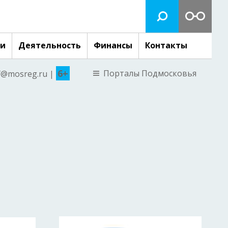
ги
Деятельность
Финансы
Контакты
6+
Порталы Подмосковья
nf@mosreg.ru |