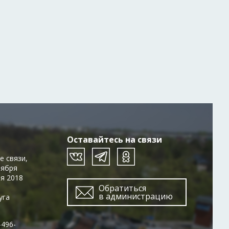
Оставайтесь на связи
е связи,
тября
ря 2018
Обратиться
в администрацию
уга
-496-