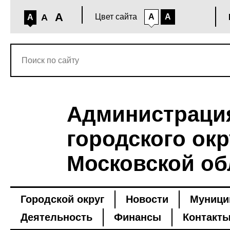
A
A
Цвет сайта
A
A
A
Администраци
городского окр
Московской об
Городской округ
Новости
Муници
Деятельность
Финансы
Контакт