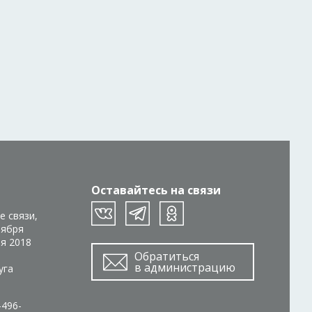
Оставайтесь на связи
е связи,
тября
ря 2018
Обратиться
в администрацию
уга
-496-