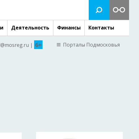
ги
Деятельность
Финансы
Контакты
6+
Порталы Подмосковья
nf@mosreg.ru |