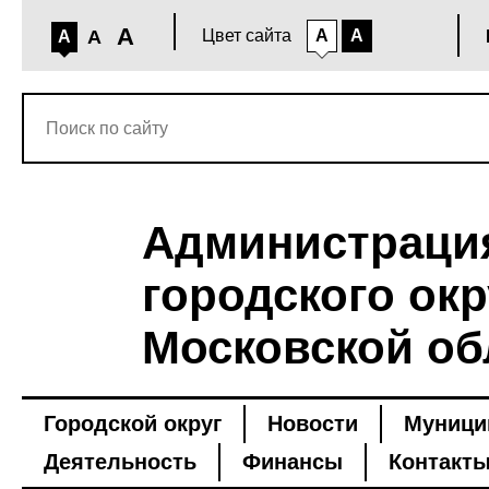
A
A
Цвет сайта
A
A
A
Администраци
городского окр
Московской об
Городской округ
Новости
Муници
Деятельность
Финансы
Контакт