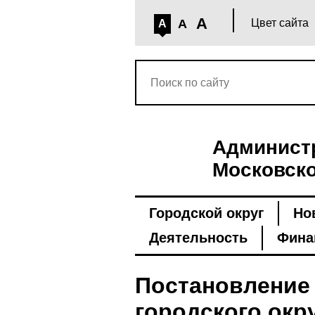
A
A
Цвет сайта
A
Администр
Московско
Городской округ
Но
Деятельность
Фина
Постановление
городского окру