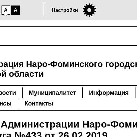
A
A
Настройки
ация Наро-Фоминского городск
й области
вости
Муниципалитет
Информация
нсы
Контакты
 Администрации Наро-Фоми
га №433 от 26.02.2019