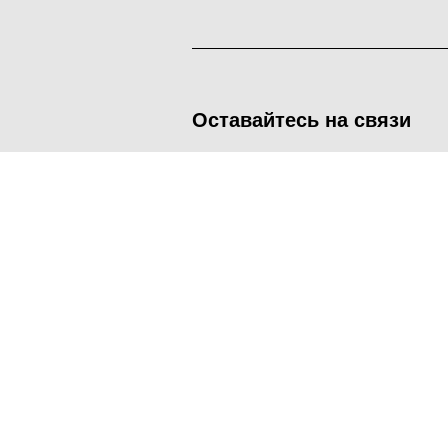
Оставайтесь на связи
<
Во время посещения сайта Администрация Наро-Фоминског
метрических программ.
Подробнее
.
Принять
Manage consent