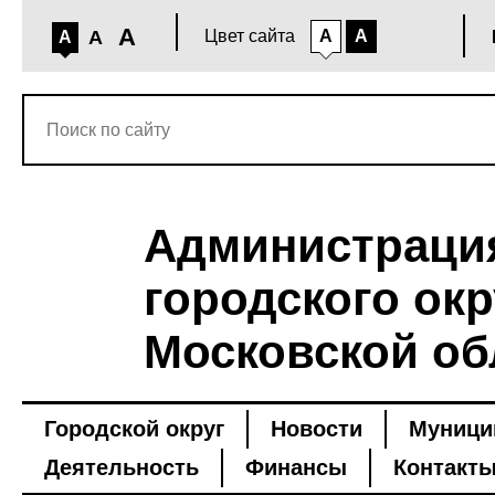
A
A
Цвет сайта
A
A
A
Администраци
городского окр
Московской об
Городской округ
Новости
Муници
Деятельность
Финансы
Контакт