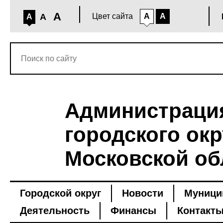
A
A
Цвет сайта
A
A
A
Администраци
городского окр
Московской об
Городской округ
Новости
Муници
Деятельность
Финансы
Контакт