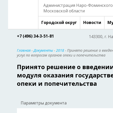
Администрация Наро-Фоминского 
Московской области
Городской округ
Новости
Му
+7 (496) 34-3-51-81
143300, г. Н
Главная
-
Документы
-
2018
- Принято решение о введе
услуг по вопросам органов опеки и попечительства
Принято решение о введени
модуля оказания государстве
опеки и попечительства
Параметры документа