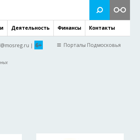
ги
Деятельность
Финансы
Контакты
6+
Порталы Подмосковья
nf@mosreg.ru |
нных