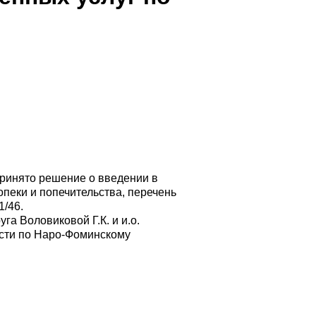
ринято решение о введении в
пеки и попечительства, перечень
1/46.
а Воловиковой Г.К. и и.о.
асти по Наро-Фоминскому