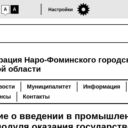
A
A
Настройки
ация Наро-Фоминского городск
й области
вости
Муниципалитет
Информация
нсы
Контакты
ие о введении в промышле
одуля оказания государств