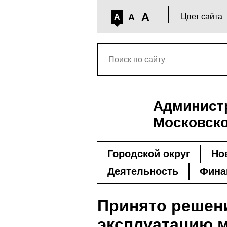
A
A
Цвет сайта
A
Администр
Московско
Городской округ
Но
Деятельность
Фина
Принято решен
эксплуатацию м