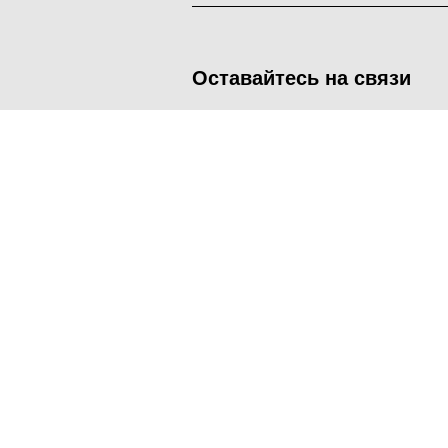
Оставайтесь на связи
<
Во время посещения сайта Администрация Наро-Фоминског
метрических программ.
Подробнее
.
Принять
Manage consent