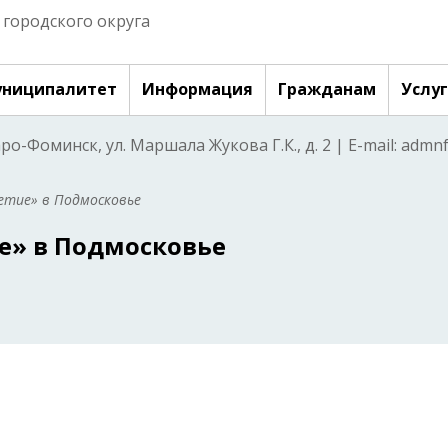
городского округа
ниципалитет
Информация
Гражданам
Услу
аро-Фоминск, ул. Маршала Жукова Г.К., д. 2 | E-mail: adm
етие» в Подмосковье
е» в Подмосковье