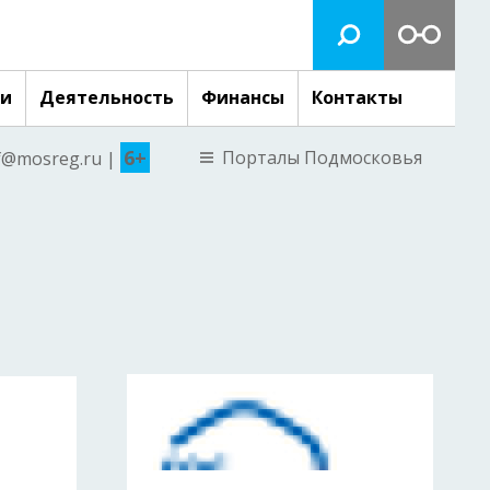
ги
Деятельность
Финансы
Контакты
6+
Порталы Подмосковья
nf@mosreg.ru |