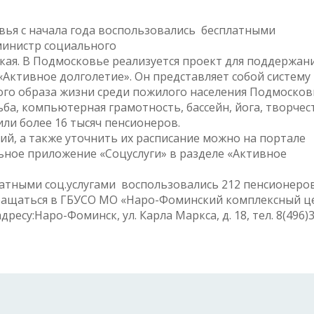
вья с начала года воспользовались бесплатными
министр социального
кая. В Подмосковье реализуется проект для поддержан
Активное долголетие». Он представляет собой систему
го образа жизни среди пожилого населения Подмосковь
ьба, компьютерная грамотность, бассейн, йога, творчес
или более 16 тысяч пенсионеров.
ий, а также уточнить их расписание можно на портале
ьное приложение «Соцуслуги» в разделе «Активное
атными соц.услугами воспользовались 212 пенсионеров
бращаться в ГБУСО МО «Наро-Фоминский комплексный ц
дресу:
Наро-Фоминск, ул. Карла Маркса, д.
18
, тел. 8(496)