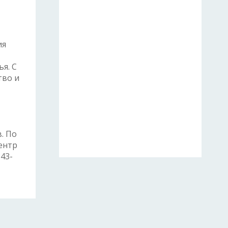
ия
я. С
тво и
. По
ентр
343-