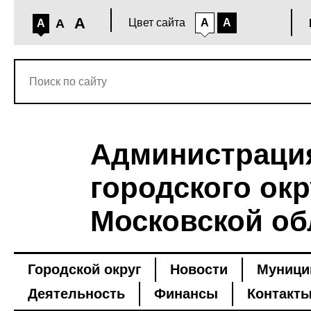
A
A
Цвет сайта
A
A
A
Администраци
городского окр
Московской об
Городской округ
Новости
Муници
Деятельность
Финансы
Контакт