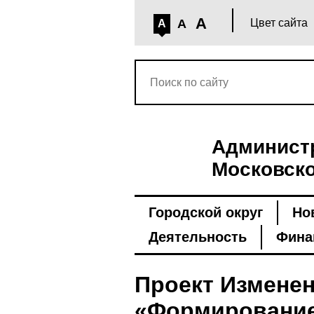
A
A
Цвет сайта
A
Администр
Московско
Городской округ
Но
Деятельность
Фина
Проект Измене
«Формирование