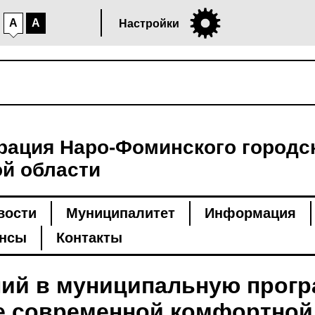
A
A
Настройки
ация Наро-Фоминского городск
й области
вости
Муниципалитет
Информация
нсы
Контакты
ний в муниципальную прог
 современной комфортной