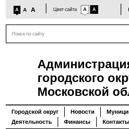
A
A
Цвет сайта
A
A
A
Администраци
городского окр
Московской об
Городской округ
Новости
Муници
Деятельность
Финансы
Контакт