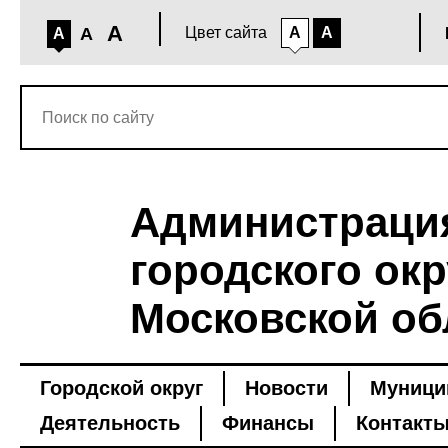
A
A
Цвет сайта
A
A
A
Администраци
городского окр
Московской об
Городской округ
Новости
Муници
Деятельность
Финансы
Контакт