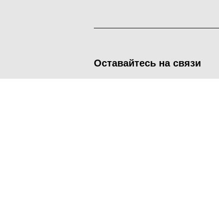
Оставайтесь на связи
<
Во время посещения сайта Администрация Наро-Фоминског
метрических программ.
Подробнее
.
Принять