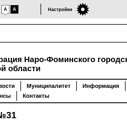
A
A
Настройки
ация Наро-Фоминского городск
й области
вости
Муниципалитет
Информация
нсы
Контакты
№31