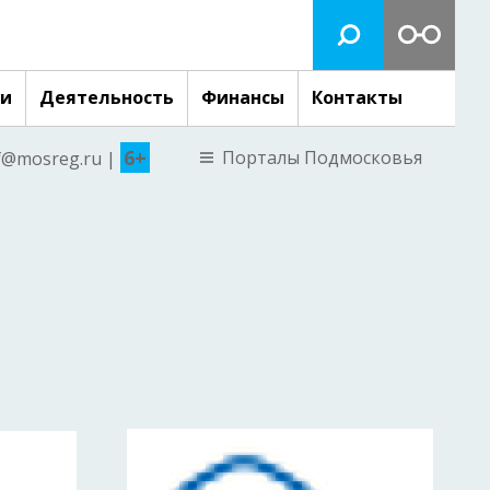
ги
Деятельность
Финансы
Контакты
6+
Порталы Подмосковья
nf@mosreg.ru |