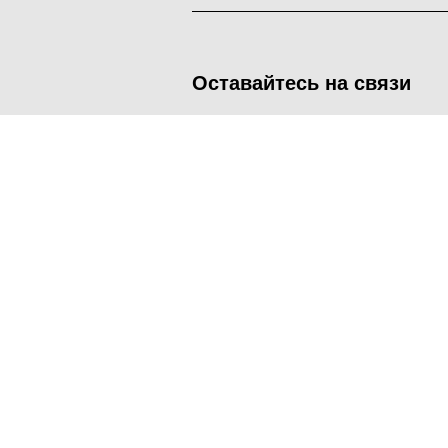
Оставайтесь на связи
<
Во время посещения сайта Администрация Наро-Фоминског
метрических программ.
Подробнее
.
Принять
Manage consent