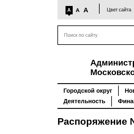
A
A
Цвет сайта
A
Администр
Московско
Городской округ
Но
Деятельность
Фина
Распоряжение №