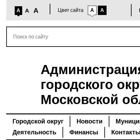
A
A
Цвет сайта
A
A
A
Администраци
городского окр
Московской об
Городской округ
Новости
Муници
Деятельность
Финансы
Контакт