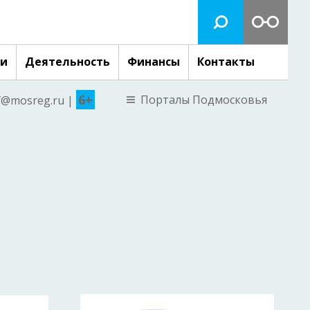
ги
Деятельность
Финансы
Контакты
6+
Порталы Подмосковья
nf@mosreg.ru |