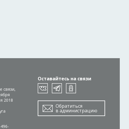
Оставайтесь на связи
е связи,
тября
ря 2018
Обратиться
в администрацию
уга
-496-