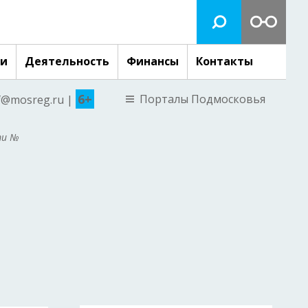
ги
Деятельность
Финансы
Контакты
6+
Порталы Подмосковья
nf@mosreg.ru |
ти №