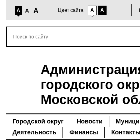
A
A
Цвет сайта
A
A
A
Администраци
городского окр
Московской об
Городской округ
Новости
Муници
Деятельность
Финансы
Контакт