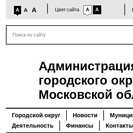
A
A
Цвет сайта
A
A
A
Администраци
городского окр
Московской об
Городской округ
Новости
Муници
Деятельность
Финансы
Контакт