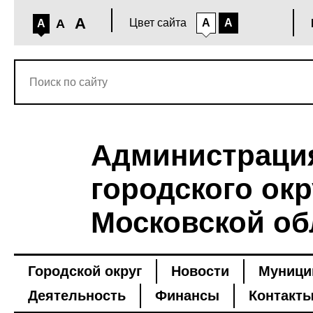
A
A
Цвет сайта
A
A
A
Администраци
городского окр
Московской об
Городской округ
Новости
Муници
Деятельность
Финансы
Контакт