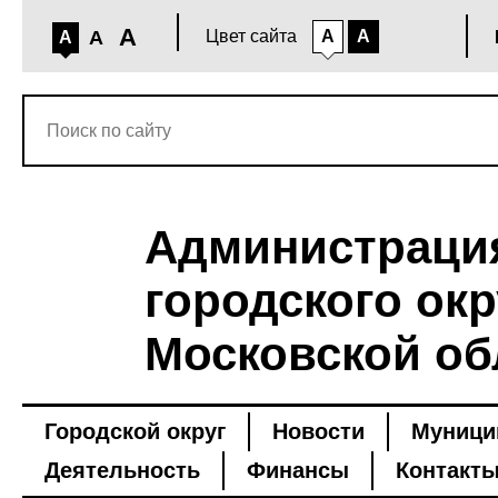
A
A
Цвет сайта
A
A
A
Администраци
городского окр
Московской об
Городской округ
Новости
Муници
Деятельность
Финансы
Контакт