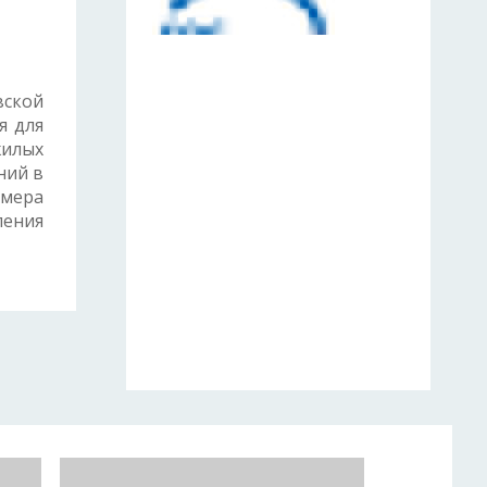
вской
я для
илых
ний в
змера
ения