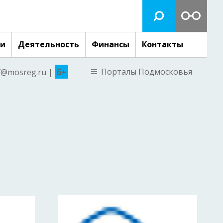
ги
Деятельность
Финансы
Контакты
6+
Порталы Подмосковья
nf@mosreg.ru |