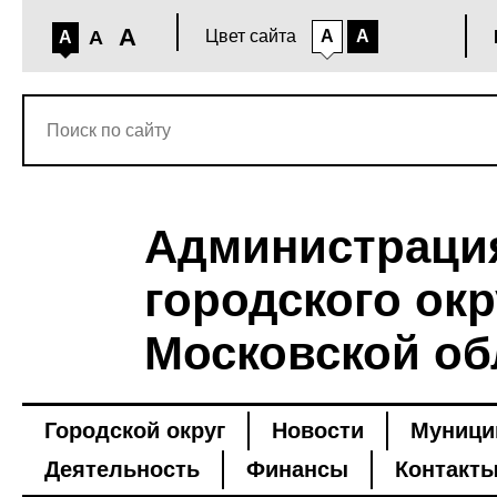
A
A
Цвет сайта
A
A
A
Администраци
городского окр
Московской об
Городской округ
Новости
Муници
Деятельность
Финансы
Контакт