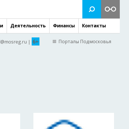
ги
Деятельность
Финансы
Контакты
6+
Порталы Подмосковья
nf@mosreg.ru |