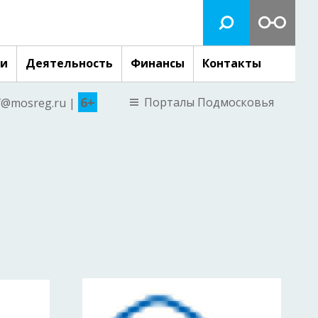
ги
Деятельность
Финансы
Контакты
6+
Порталы Подмосковья
nf@mosreg.ru |