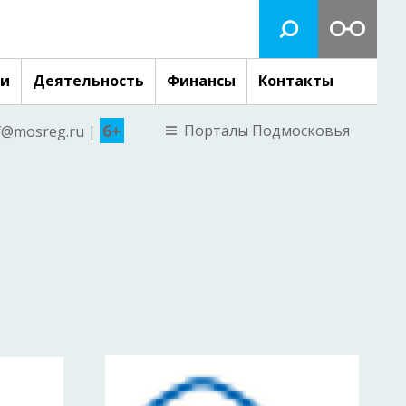
ги
Деятельность
Финансы
Контакты
6+
Порталы Подмосковья
nf@mosreg.ru |