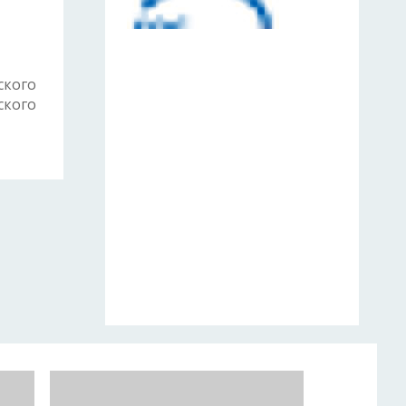
ского
ского