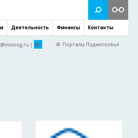
ги
Деятельность
Финансы
Контакты
6+
Порталы Подмосковья
nf@mosreg.ru |